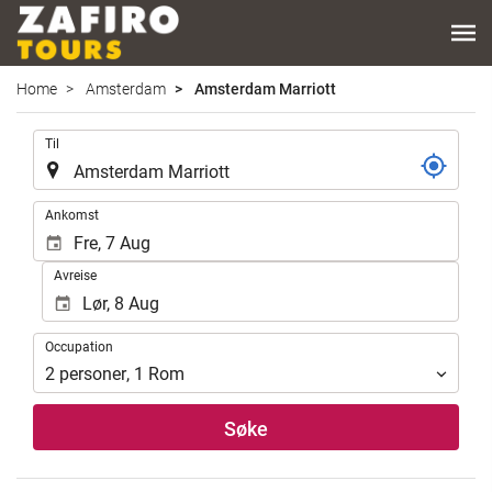
Home
Amsterdam
Amsterdam Marriott
.
Til
.
Ankomst
Avreise
Occupation
Occupation
2
personer
,
1
Rom
Søke