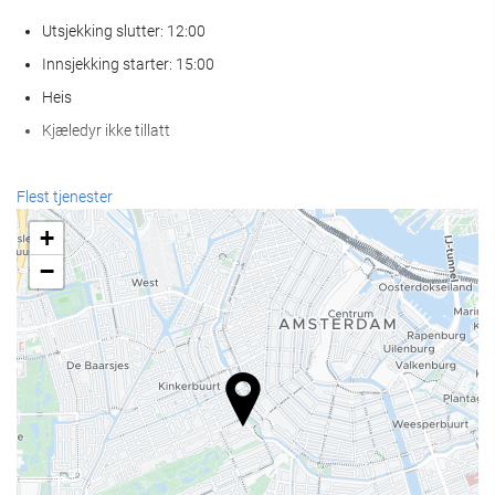
Utsjekking slutter: 12:00
Innsjekking starter: 15:00
Heis
Kjæledyr ikke tillatt
Resepsjonstjenester
Flest tjenester
Døgnåpen resepsjon
+
Bagasjeoppbevaring
−
Mat og Drikke
À la carte-restaurant
Bar
Forretningsfasiliteter
Business Centre