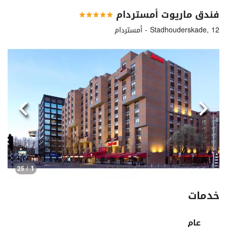
فندق ماريوت أمستردام
Stadhouderskade, 12 - أمستردام
السابق
التالي
1
/ 25
خدمات
عام