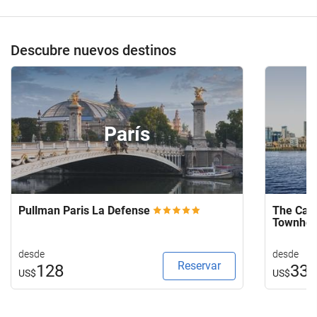
Descubre nuevos destinos
París
Pullman Paris La Defense
The Capi
Townho
desde
desde
Reservar
128
33
US$
US$