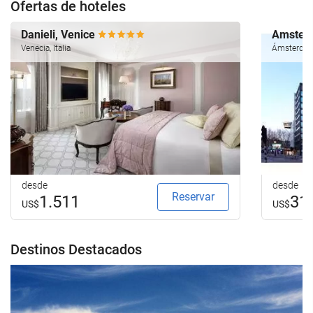
Ofertas de hoteles
Danieli, Venice
Amsterd
Venecia, Italia
Ámsterdam
desde
desde
Reservar
1.511
31
US$
US$
Destinos Destacados