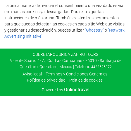
La única manera de revocar el consentimiento una vez dado es vía
eliminar las cookies ya descargadas. Para ello sigue las
instrucciones de más arriba. También existen tras herramientas
para que puedas detectar las cookies en cada sitio Web que visitas
y gestionar su desactivación, puedes utilizar
"Ghostery"
o
"Network
Advertising Initiative"
QUERETARO JURICA ZAFIRO TOURS
Vicente Suarez 1- A , Col. Las Campanas - 76010 - Santiago de
Querétaro, Queretaro, México | Teléfono
4422525372
Aviso legal
Términos y Condiciones Generales
Política de privacidad
Política de cookies
Onlinetravel
Powered by