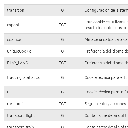
transition
TGT
Configuración del siste
Esta cookie es utilizada
expopt
TGT
resultados obtenidos por
cosmos
TGT
Almacena datos para cate
uniqueCookie
TGT
Preferencia del idioma d
PLAY_LANG
TGT
Preferencia del idioma d
tracking_statistics
TGT
Cookie técnica para el f
u
TGT
Cookie técnica para la f
mkt_pref
TGT
Seguimiento y acciones d
transport_flight
TGT
Contains the details of 
transport_train
TGT
Contains the details of 