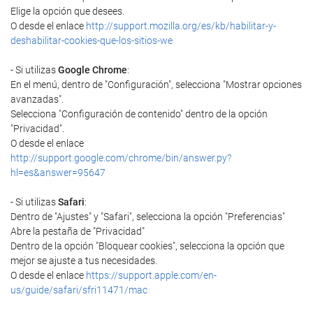
Elige la opción que desees.
O desde el enlace
http://support.mozilla.org/es/kb/habilitar-y-
deshabilitar-cookies-que-los-sitios-we
- Si utilizas
Google Chrome
:
En el menú, dentro de "Configuración", selecciona "Mostrar opciones
avanzadas".
Selecciona "Configuración de contenido" dentro de la opción
"Privacidad".
O desde el enlace
http://support.google.com/chrome/bin/answer.py?
hl=es&answer=95647
- Si utilizas
Safari
:
Dentro de "Ajustes" y "Safari", selecciona la opción "Preferencias"
Abre la pestaña de "Privacidad"
Dentro de la opción "Bloquear cookies", selecciona la opción que
mejor se ajuste a tus necesidades.
O desde el enlace
https://support.apple.com/en-
us/guide/safari/sfri11471/mac