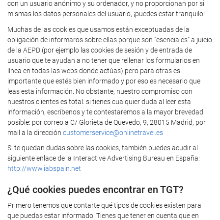
con un usuario anónimo y su ordenador, y no proporcionan por si
mismas los datos personales del usuario, ¡puedes estar tranquilo!
Muchas de las cookies que usamos están exceptuadas de la
obligación de informaros sobre ellas porque son "esenciales" a juicio
de la AEPD (por ejemplo las cookies de sesión y de entrada de
usuario que te ayudan a no tener que rellenar los formularios en
línea en todas las webs donde actúas) pero para otras es
importante que estés bien informado y por eso es necesario que
leas esta información. No obstante, nuestro compromiso con
nuestros clientes es total: si tienes cualquier duda al leer esta
información, escríbenos y te contestaremos a la mayor brevedad
posible: por correo a C/ Glorieta de Quevedo, 9, 28015 Madrid, por
mail a la dirección
customerservice@onlinetravel.es
Si te quedan dudas sobre las cookies, también puedes acudir al
siguiente enlace de la Interactive Advertising Bureau en España:
http://www.iabspain.net
¿Qué cookies puedes encontrar en TGT?
Primero tenemos que contarte qué tipos de cookies existen para
que puedas estar informado. Tienes que tener en cuenta que en