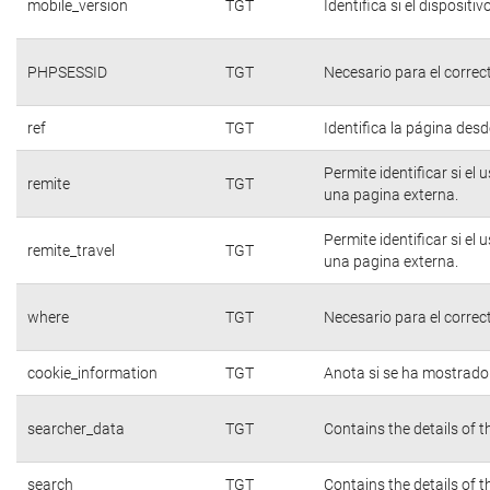
mobile_version
TGT
Identifica si el dispositiv
PHPSESSID
TGT
Necesario para el correc
ref
TGT
Identifica la página desde
Permite identificar si el
remite
TGT
una pagina externa.
Permite identificar si el
remite_travel
TGT
una pagina externa.
where
TGT
Necesario para el correc
cookie_information
TGT
Anota si se ha mostrado e
searcher_data
TGT
Contains the details of 
search
TGT
Contains the details of 