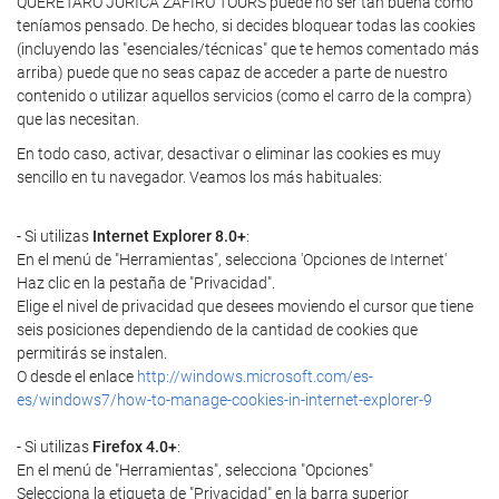
QUERETARO JURICA ZAFIRO TOURS puede no ser tan buena como
teníamos pensado. De hecho, si decides bloquear todas las cookies
(incluyendo las "esenciales/técnicas" que te hemos comentado más
arriba) puede que no seas capaz de acceder a parte de nuestro
contenido o utilizar aquellos servicios (como el carro de la compra)
que las necesitan.
En todo caso, activar, desactivar o eliminar las cookies es muy
sencillo en tu navegador. Veamos los más habituales:
- Si utilizas
Internet Explorer 8.0+
:
En el menú de "Herramientas", selecciona 'Opciones de Internet'
Haz clic en la pestaña de "Privacidad".
Elige el nivel de privacidad que desees moviendo el cursor que tiene
seis posiciones dependiendo de la cantidad de cookies que
permitirás se instalen.
O desde el enlace
http://windows.microsoft.com/es-
es/windows7/how-to-manage-cookies-in-internet-explorer-9
- Si utilizas
Firefox 4.0+
:
En el menú de "Herramientas", selecciona "Opciones"
Selecciona la etiqueta de "Privacidad" en la barra superior