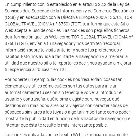
En cumplimiento con lo establecido en el artículo 22.2 de la Ley de
Servicios dela Sociedad de la Información y de Comercio Electrónico
(LSSI) y en adecuación con la Directiva Europea 2009/136/CE, TOR
GLOBAL TRAVEL (CICMA nº 3750) (TGT) te informa que este Sitio
Web acepta el uso de cookies. Las cookies son pequeños ficheros
de información que las Web, como TOR GLOBAL TRAVEL (CICMA nº
3750) (TGT), envían a tu navegador y nos permiten "recordar"
información sobre tu visita anterior y sobre tus preferencias y
hábitos. Esto nos ayuda a facilitarte la navegación y a mejorar la
utilidad que nuestro sitio te reporta, es decir, nos ayudan a mejorar
tu experiencia al "bucear" en TGT.
Por ponerte un ejemplo, las cookies nos "recuerdan" cosas tan
elementales y útiles cómo cuáles son tus datos para iniciar
automáticamente tu sesión sin tener que volver a introducir el
usuario y contraseña, qué idioma elegiste para navegar, qué
destinos son más populares para viajeros con características de
búsqueda similares a las tuyas o algo tan importante como poder
mostrarte la publicidad en función de tus hábitos de navegación e
intentar que ésta te resulte lo más interesante posible.
Las cookies utilizadas por este sitio Web, se asocian únicamente